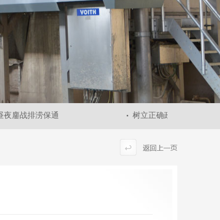
夜鏖战排涝保通