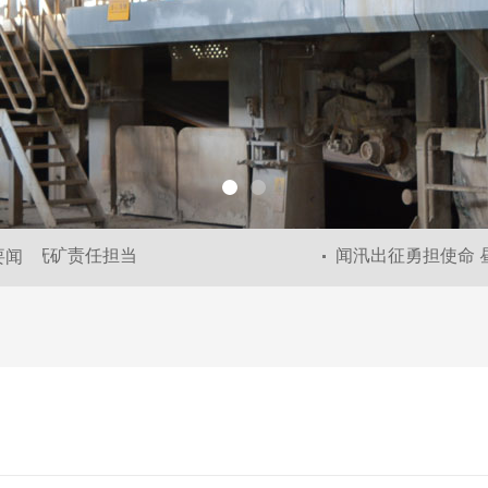
显抚矿责任担当
闻汛出征勇担使命 昼
要闻