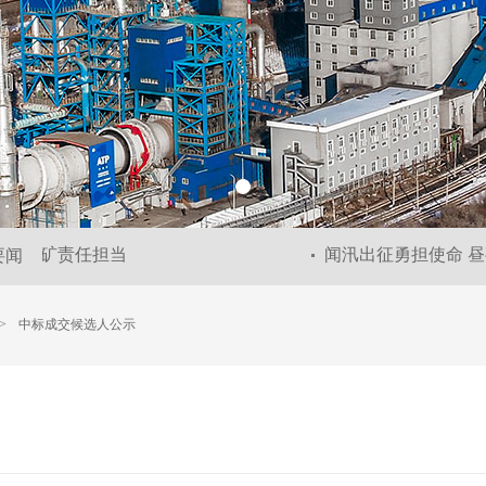
显抚矿责任担当
闻汛出征勇担使命 昼
要闻
>
中标成交候选人公示