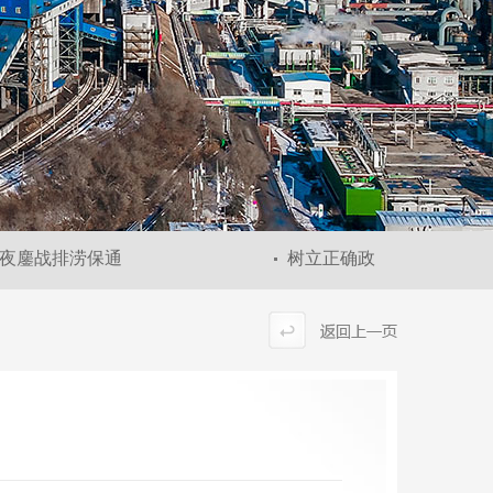
夜鏖战排涝保通