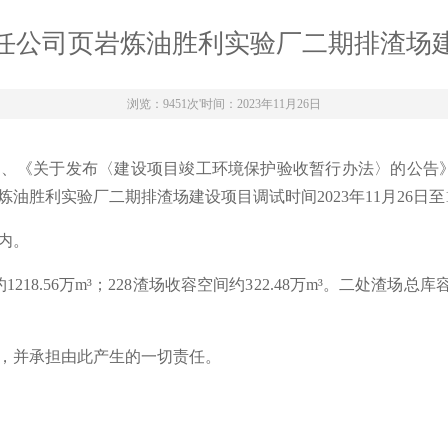
任公司页岩炼油胜利实验厂二期排渣场
浏览：9451次
'
时间：2023年11月26日
、《关于发布〈建设项目竣工环境保护验收暂行办法〉的公告》（
胜利实验厂二期排渣场建设项目调试时间2023年11月26日至1
内。
18.56万m³；228渣场收容空间约322.48万m³。二处渣场总库
，并承担由此产生的一切责任。