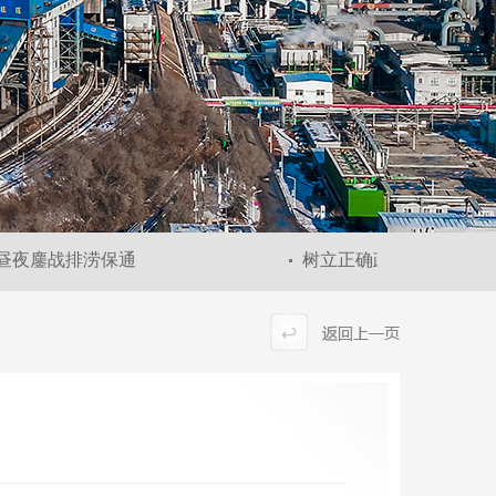
夜鏖战排涝保通