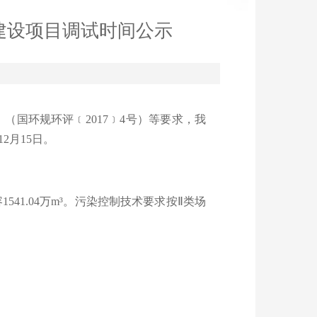
建设项目调试时间公示
国环规环评﹝2017﹞4号）等要求，我
2月15日。
容1541.04万m³。污染控制技术要求按Ⅱ类场