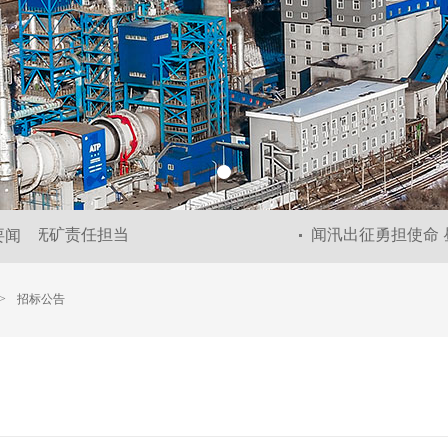
尽显抚矿责任担当
闻汛出征勇担使命 昼
要闻
>
招标公告