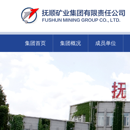
集团首页
集团概况
成员单位