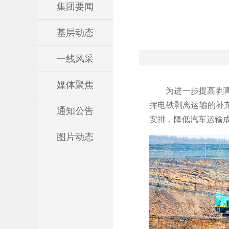
集团要闻
基层动态
一线风采
媒体聚焦
为进一步提高剥
挥电铁剥离运输的补
通知公告
安排，降低汽车运输
图片动态