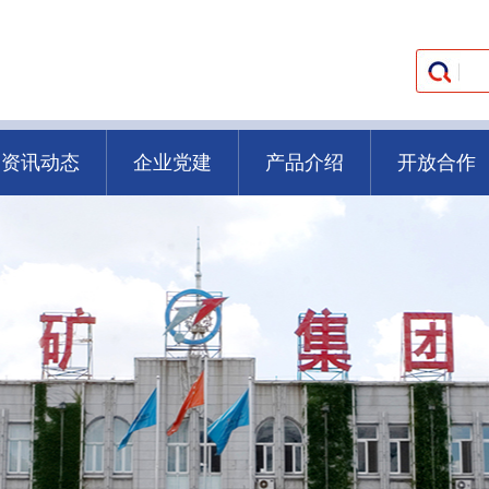
资讯动态
企业党建
产品介绍
开放合作