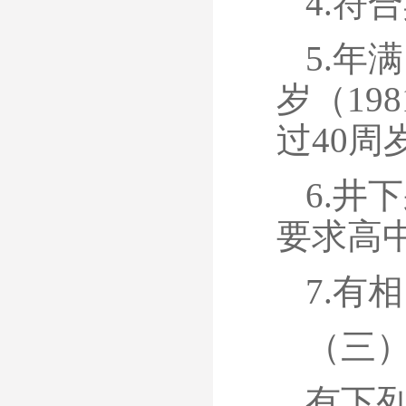
4.符
5.年
岁（19
过40周
6.井
要求高
7.有
（三
有下