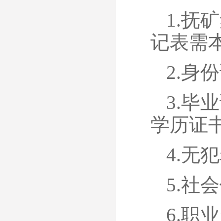
1.抚
记表需
2.身
3.毕
学历证
4.无
5.社
6.职