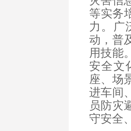
灾害信
等实务
力。广
动，普
用技能
安全文
座、场
进车间
员防灾
守安全