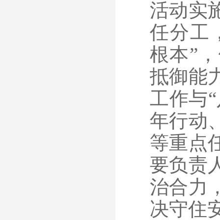
活动实
任分工
根本”
抵御能
工作与
年行动
等重点
要负责
治合力
决守住