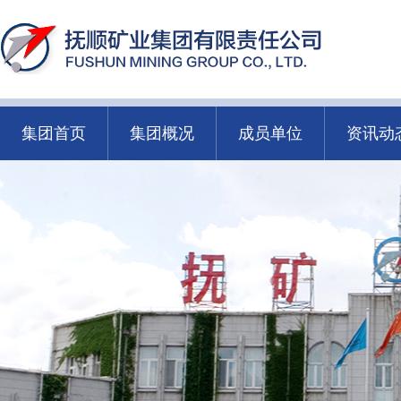
集团首页
集团概况
成员单位
资讯动