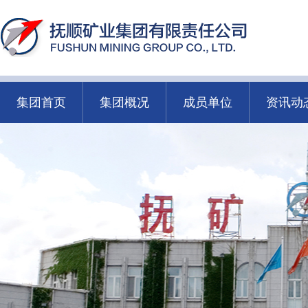
集团首页
集团概况
成员单位
资讯动