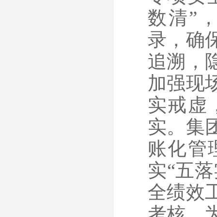
数清”
录，确
追溯，
加强现
实戒虚
实。集
账化管
实“五
全绩效
考核，