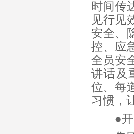
时间传
见行见
安全、
控、应
全员安
讲话及
位、每
习惯，
●开展