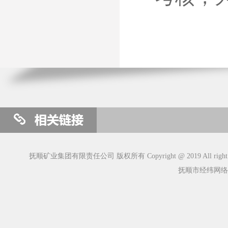
抚顺矿业集团有限责任公司 版权所有 Copyright @ 2019 All right R
抚顺市经纬网络