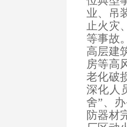
位典型
业、吊
止火灾
等事故
高层建
房等高
老化破
深化人
舍”、
防器材