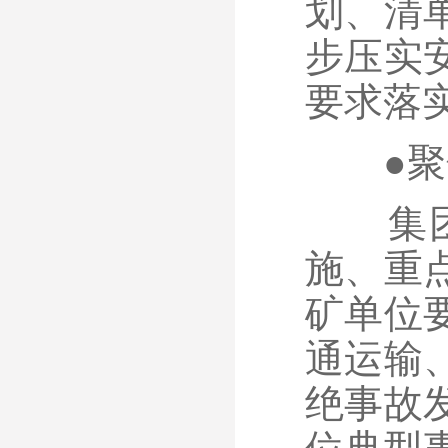
划、清
步压实
要求落
●聚焦
集团公
施、重
矿单位
通运输
绝事故