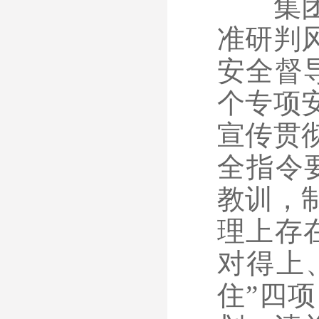
集团公
准研判
安全督
个专项
宣传贯
全指令
教训，
理上存
对得上
住”四