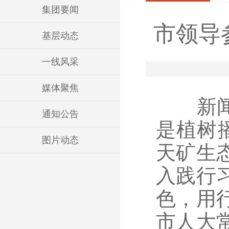
集团要闻
市领导
基层动态
一线风采
媒体聚焦
新闻部
通知公告
是植树
图片动态
天矿生
入践行
色，用
市人大