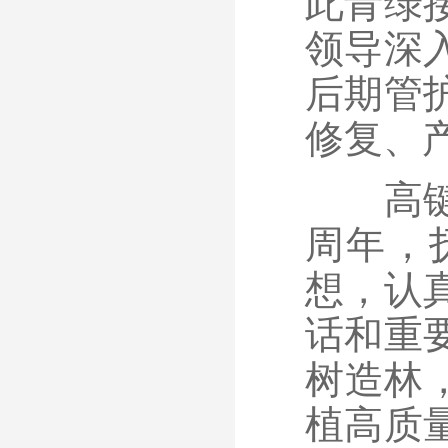
此青绿
领导深
后期管
修复、
高键强
周年，
想，认
话和重
树造林
植高质