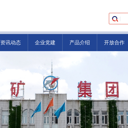
资讯动态
企业党建
产品介绍
开放合作