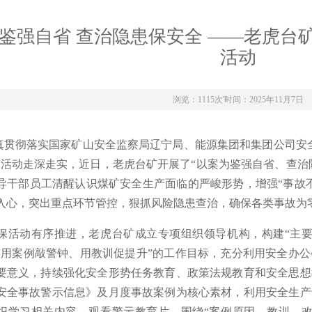
鉴强自省 查治隐患保安全 ——老虎台
活动
浏览：1115次
'
时间：2025年11月7日
彻落实国家矿山安全监察局辽宁局、能源集团和集团公司安全
”活动走深走实，近日，老虎台矿开展了“以案为鉴强自省、查治
导干部员工清醒认识煤矿安全生产面临的严峻形势，增强“事故
入心，突出重点环节管控，狠抓风险隐患查治，确保各类事故为
动有序推进，老虎台矿成立专项组织领导机构，构建“主要
“用案例敲警钟、用教训促提升”的工作目标，充分利用安全办
要意义，持续强化安全形势任务教育、政策法规教育和安全思想
安全事故警示信息》及月度事故案例为核心素材，利用安全生产
织学习相关内容，观看警示教育片，围绕“案例原因、教训、改