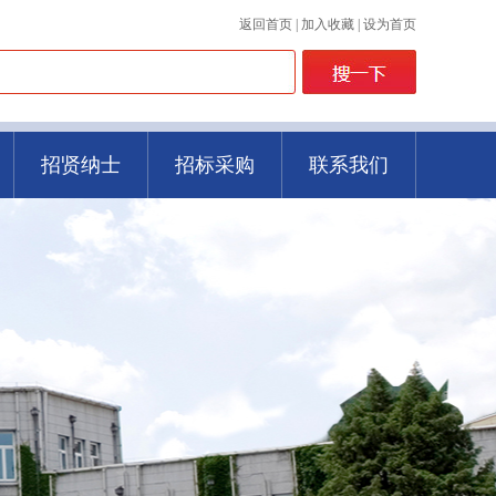
返回首页 | 加入收藏 | 设为首页
招贤纳士
招标采购
联系我们