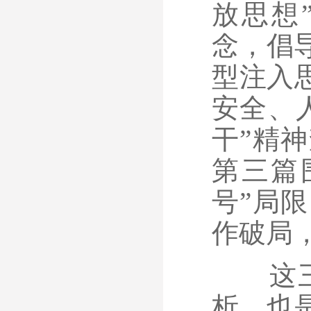
放思想
念，倡
型注入
安全、
干”精
第三篇
号”局
作破局
这三篇
析，也