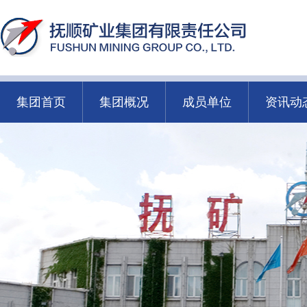
集团首页
集团概况
成员单位
资讯动