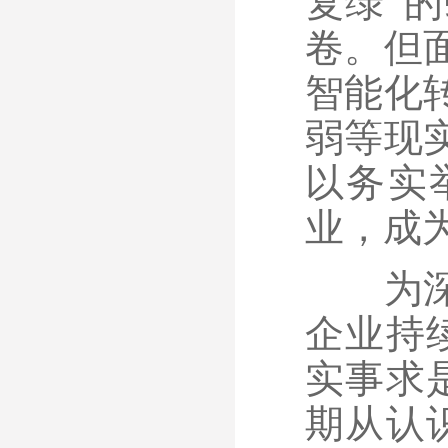
复绿”
卷。但
智能化
弱等现
以务实
业，成
为深入
企业持
实事求
期从认