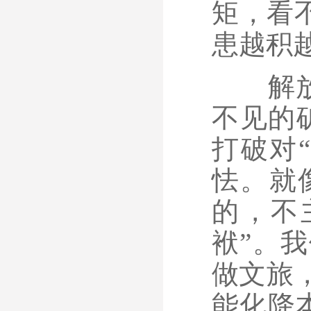
矩，看
患越积
解放思
不见的
打破对
怯。就
的，不
袱”。
做文旅
能化降