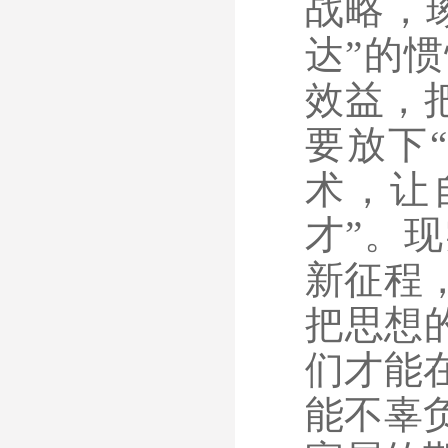
战略，
达”的
效益，
要放下
术，让
才”。
新征程
把思想
们才能
能不辜