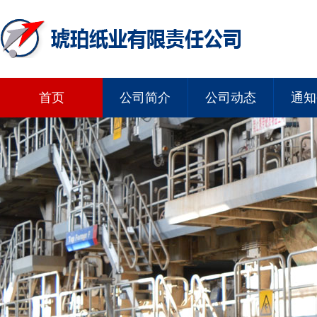
首页
公司简介
公司动态
通知