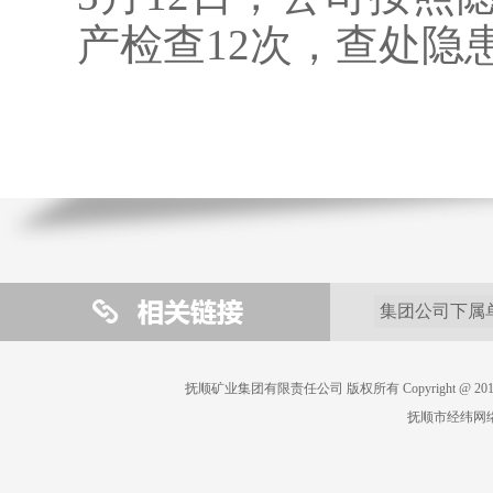
产检查12次，查处隐患
抚顺矿业集团有限责任公司 版权所有 Copyright @ 2019 All 
抚顺市经纬网